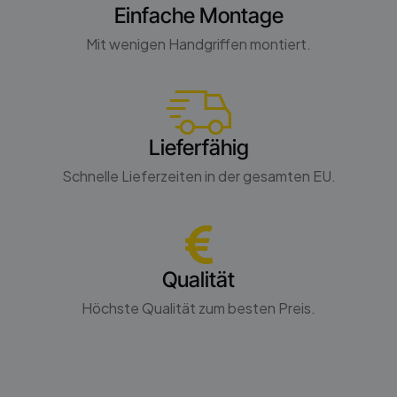
ZZ Zürcher Ziegelein AG - Neva Nova
Einfache Montage
Nelskamp - Kronen Pfanne
Kompatibel
Mit wenigen Handgriffen montiert.
Kompatibel
ZZ Zürcher Ziegelein AG - Pada
Nelskamp - Planum
Kompatibel
Kompatibel
Nelskamp - Planum 2
Lieferfähig
Kompatibel
Schnelle Lieferzeiten in der gesamten EU.
Nelskamp - S Pfanne
Kompatibel
Nelskamp - Sigma Pfanne
Kompatibel
Qualität
Trost - RG 9 Magicus
Höchste Qualität zum besten Preis.
Kompatibel