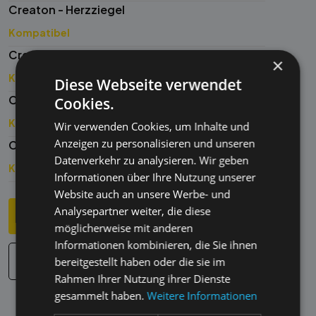
Röben - Rheinland, Pilatus (CH)
Creaton - Herzziegel
Kompatibel
Kompatibel
Röben - Wikinger K15
Creaton - Megaton
×
Kompatibel
Kompatibel
Diese Webseite verwendet
Wienerberger - Alegra 12 B
Creaton - Megaton MZ5
Cookies.
Kompatibel
Kompatibel
Wir verwenden Cookies, um Inhalte und
Wienerberger - Alegra 12 T
Anzeigen zu personalisieren und unseren
Creaton - Mikado
Kompatibel
Datenverkehr zu analysieren. Wir geben
Kompatibel
Wienerberger - Alegra 15
Informationen über Ihre Nutzung unserer
Creaton - Ratio
Website auch an unsere Werbe- und
Kompatibel
Analysepartner weiter, die diese
Kompatibel
Wienerberger - Contiton 12
Jetzt anfragen
Datenblatt
möglicherweise mit anderen
Creaton - Rustico
Kompatibel
Informationen kombinieren, die Sie ihnen
Wienerberger - Cosmo 15
Kompatibel
bereitgestellt haben oder die sie im
Montageanleitung & Pflegehinweis
Rahmen Ihrer Nutzung ihrer Dienste
Creaton - Terra Optima
Kompatibel
gesammelt haben.
Weitere Informationen
Wienerberger - E 32
Kompatibel