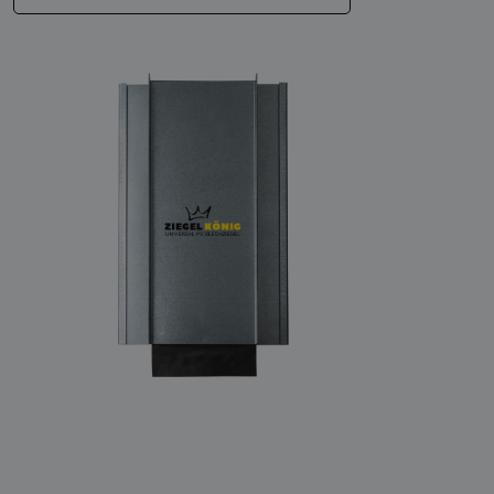
Kompatibel
Jacobi Walther - Z 2
Kompatibel
Jacobi Walther - Z 7 v
Kompatibel
Laumans - Mulden variabel
Kompatibel
Laumans - Rheinland variabel
Kompatibel
Meyer-Holsen - Dacapo
Kompatibel
Meyer-Holsen - Doppelfalzziegel
Kompatibel
Meyer-Holsen - Garant
Kompatibel