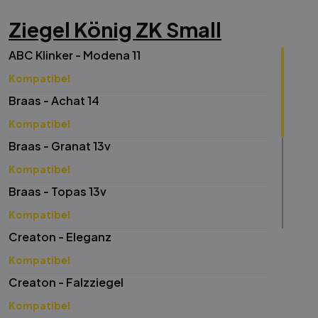
Meyer-Holsen - Hohlziegel
Ziegel König ZK Small
Kompatibel
ABC Klinker - Modena 11
Nelskamp - Doppelmuldenfalz-Ziegel D 15 Ü
Kompatibel
Kompatibel
Braas - Achat 14
Nelskamp - Flachdach-Ziegel F 14
Kompatibel
Kompatibel
Nelskamp - Flachdach-Ziegel F 15
Braas - Granat 13v
Kompatibel
Kompatibel
Nelskamp - Rheinland-Ziegel R 15
Braas - Topas 13v
Kompatibel
Kompatibel
Röben - Elsass, Marseillerin (IT)
Creaton - Eleganz
Kompatibel
Kompatibel
Röben - Flandern
Creaton - Falzziegel
Kompatibel
Kompatibel